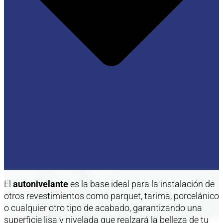
El
autonivelante
es la base ideal para la instalación de
otros revestimientos como parquet, tarima, porcelánico
o cualquier otro tipo de acabado, garantizando una
superficie lisa y nivelada que realzará la belleza de tu